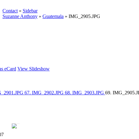
Contact
«
Sidebar
Suzanne Anthony
»
Guatemala
»
IMG_2905.JPG
as eCard
View Slideshow
G_2901.JPG
67. IMG_2902.JPG
68. IMG_2903.JPG
69. IMG_2905.
07