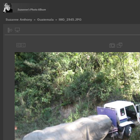
Suzanne Anthony
»
Guatemala
»
IMG_2945.JPG