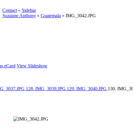
Contact
«
Sidebar
Suzanne Anthony
»
Guatemala
»
IMG_3042.JPG
as eCard
View Slideshow
MG_3037.JPG
128. IMG_3039.JPG
129. IMG_3040.JPG
130. IMG_3