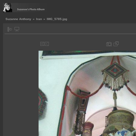
Suzanne Anthony
»
Iran
»
IMG_5785.jpg