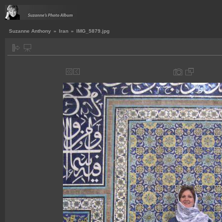
Suzanne Anthony
»
Iran
»
IMG_5879.jpg