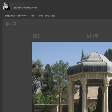
Suzanne Anthony
»
Iran
»
IMG_5993.jpg