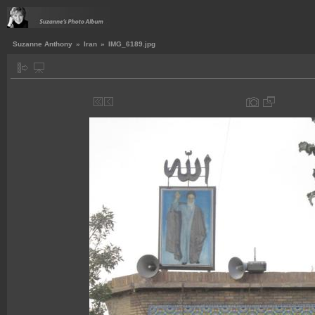
Suzanne Anthony
»
Iran
»
IMG_6189.jpg