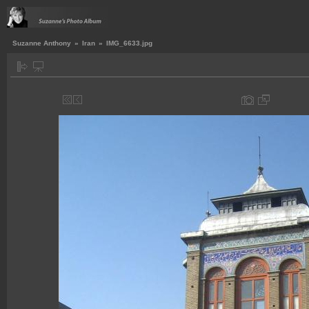
Suzanne Anthony
»
Iran
»
IMG_6633.jpg