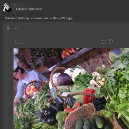
Suzanne Anthony
»
Barcelona
»
IMG_8237.jpg