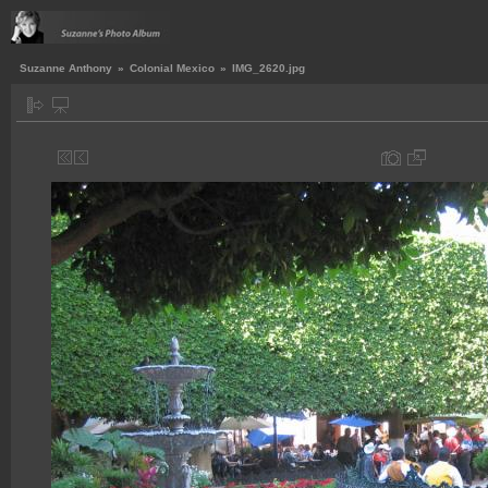
Suzanne Anthony
»
Colonial Mexico
»
IMG_2620.jpg