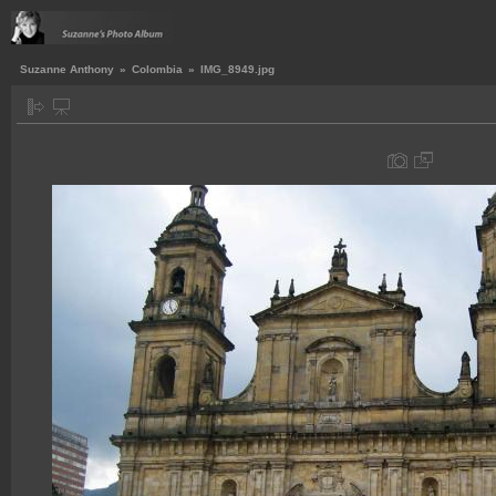
Suzanne Anthony
»
Colombia
»
IMG_8949.jpg