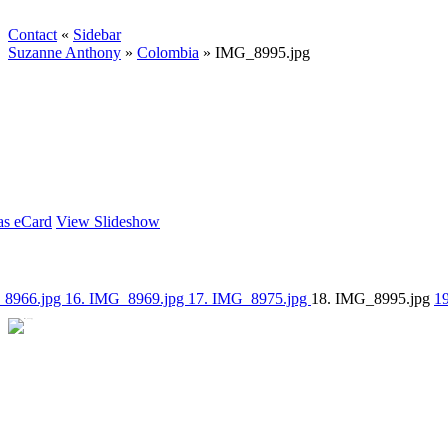
Contact
«
Sidebar
Suzanne Anthony
»
Colombia
»
IMG_8995.jpg
as eCard
View Slideshow
_8966.jpg
16. IMG_8969.jpg
17. IMG_8975.jpg
18. IMG_8995.jpg
1