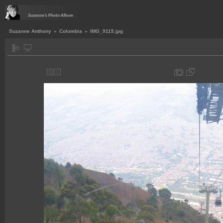
Suzanne Anthony
»
Colombia
»
IMG_9115.jpg