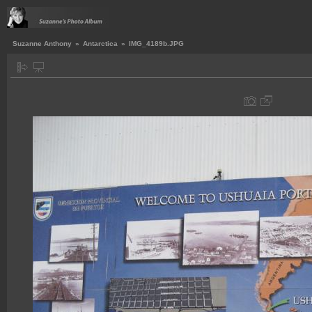
Suzanne Anthony
»
Antarctica
»
IMG_4189b.JPG