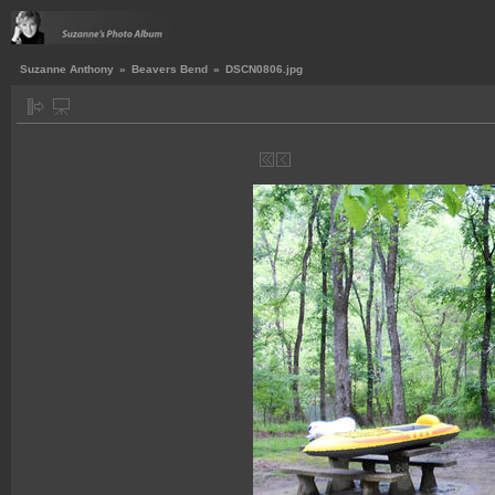
Suzanne Anthony
»
Beavers Bend
»
DSCN0806.jpg