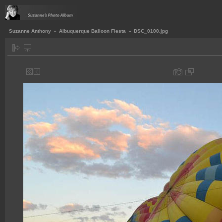
Suzanne Anthony
»
Albuquerque Balloon Fiesta
»
DSC_0100.jpg