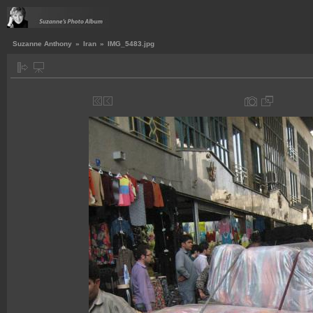
Suzanne Anthony
»
Iran
»
IMG_5483.jpg