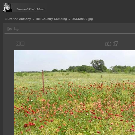
Suzanne Anthony
»
Hill Country Camping
»
DSCN0900.jpg