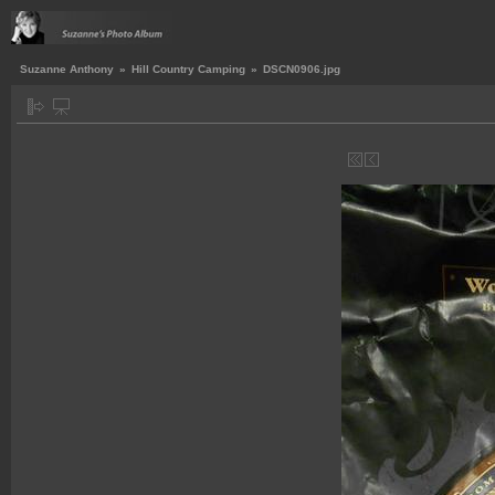
Suzanne Anthony
»
Hill Country Camping
»
DSCN0906.jpg